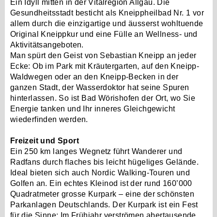
Ein Idyll mitten in der Vitalregion Allgäu. Die
Gesundheitsstadt besticht als Kneippheilbad Nr. 1 vor
allem durch die einzigartige und äusserst wohltuende
Original Kneippkur und eine Fülle an Wellness- und
Aktivitätsangeboten.
Man spürt den Geist von Sebastian Kneipp an jeder
Ecke: Ob im Park mit Kräutergarten, auf den Kneipp-
Waldwegen oder an den Kneipp-Becken in der
ganzen Stadt, der Wasserdoktor hat seine Spuren
hinterlassen. So ist Bad Wörishofen der Ort, wo Sie
Energie tanken und Ihr inneres Gleichgewicht
wiederfinden werden.
Freizeit und Sport
Ein 250 km langes Wegnetz führt Wanderer und
Radfans durch flaches bis leicht hügeliges Gelände.
Ideal bieten sich auch Nordic Walking-Touren und
Golfen an. Ein echtes Kleinod ist der rund 160’000
Quadratmeter grosse Kurpark – eine der schönsten
Parkanlagen Deutschlands. Der Kurpark ist ein Fest
für die Sinne: Im Frühjahr verströmen abertausende