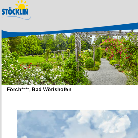
Förch****, Bad Wörishofen