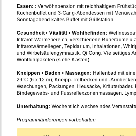
Essen:
: Verwöhnpension mit reichhaltigem Frühstüc
Kuchenbuffet und 3-Gang-Abendessen mit Menüwahl 
Sonntagabend kaltes Buffet mit Grillstation.
Gesundheit • Vitalität • Wohlbefinden:
Wellnessoas
Infrarot-Wärmebereich, verschiedene Ruheräume u.a
Infrarotwärmeliegen, Tepidarium, Inhalationen, Whir
und Wirbelsäulengymnastik, Qi Gong. Vielseitiges 
Wohlfühlpaketen (siehe Kasten).
Kneippen • Baden • Massagen:
Hallenbad mit eine
29°C (6 x 12 m), Kneipp-Tretbecken und -Armbecken
Waschungen, Packungen, Heusäcke, Kräuterbäder. 
Bindegewebs- und Fussreflexzonenmassagen. Lymph
Unterhaltung:
Wöchentlich wechselndes Veranstal
Programmänderungen vorbehalten