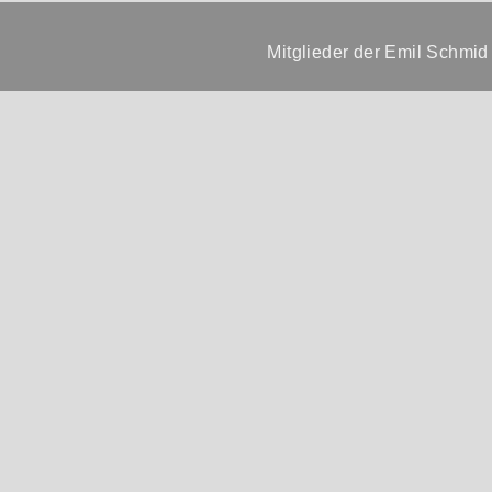
Mitglieder der Emil Schmi
Kur / Wellness / Gen
Umzug / Räumung / 