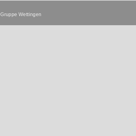
d Gruppe Wettingen
uss
Reinigung