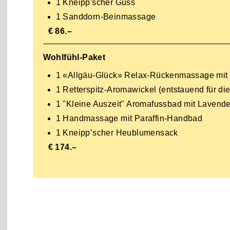
1 Kneipp'scher Guss
1 Sanddorn-Beinmassage
€ 86.–
Wohlfühl-Paket
1 «Allgäu-Glück» Relax-Rückenmassage mit
1 Retterspitz-Aromawickel (entstauend für di
1 "Kleine Auszeit" Aromafussbad mit Lavend
1 Handmassage mit Paraffin-Handbad
1 Kneipp’scher Heublumensack
€ 174.–