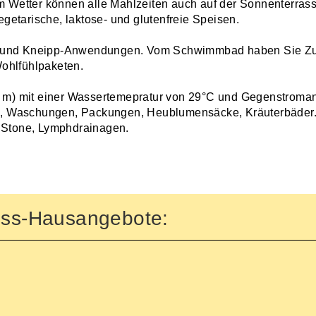
 Wetter können alle Mahlzeiten auch auf der Sonnenterras
getarische, laktose- und glutenfreie Speisen.
und Kneipp-Anwendungen. Vom Schwimmbad haben Sie Zug
Wohlfühlpaketen.
 m) mit einer Wassertemepratur von 29°C und Gegenstromanl
, Waschungen, Packungen, Heublumensäcke, Kräuterbäder. 
Stone, Lymphdrainagen.
ness-Hausangebote: